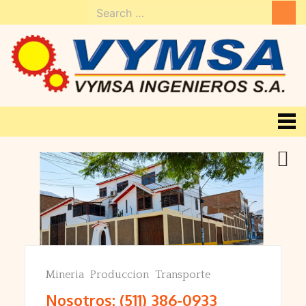
Skip
Search
to
for:
content
Mineria
Produccion
Transporte
Nosotros: (511) 386-0933